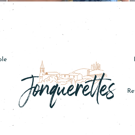
ole
Re