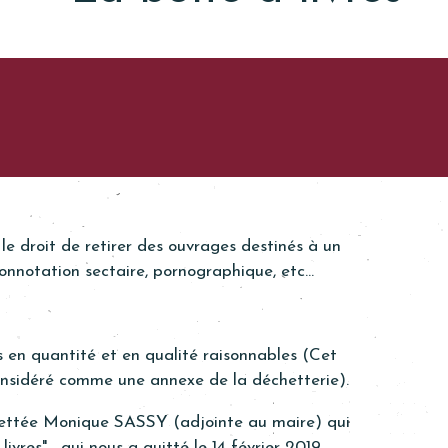
le droit de retirer des ouvrages destinés à un
 connotation sectaire, pornographique, etc…
s en quantité et en qualité raisonnables (Cet
onsidéré comme une annexe de la déchetterie).
ttée Monique SASSY (adjointe au maire) qui
ivres" , qui nous a quitté le 14 février 2019.